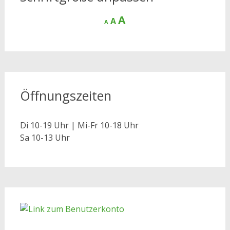
Decrease
Reset
Increase
A
A
A
font
font
size.
font
size.
size.
Öffnungszeiten
Di 10-19 Uhr | Mi-Fr 10-18 Uhr
Sa 10-13 Uhr