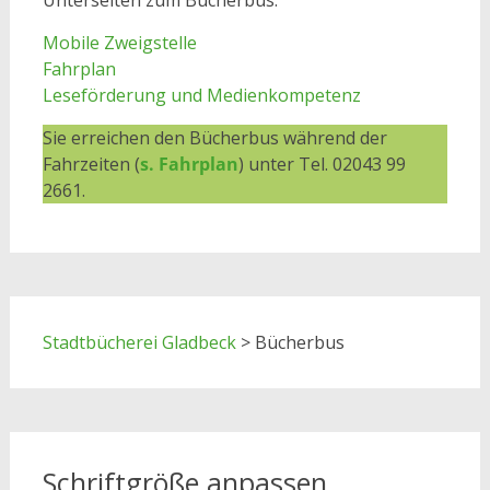
Unterseiten zum Bücherbus:
Mobile Zweigstelle
Fahrplan
Leseförderung und Medienkompetenz
Sie erreichen den Bücherbus während der
Fahrzeiten (
s. Fahrplan
) unter Tel. 02043 99
2661.
Stadtbücherei Gladbeck
>
Bücherbus
Schriftgröße anpassen