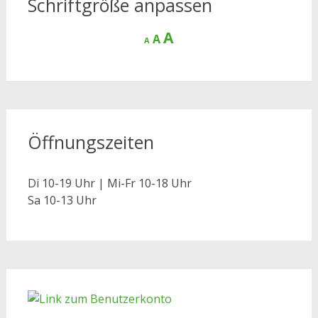
Schriftgröße anpassen
Decrease
Reset
Increase
A
A
A
font
font
size.
font
size.
size.
Öffnungszeiten
Di 10-19 Uhr | Mi-Fr 10-18 Uhr
Sa 10-13 Uhr