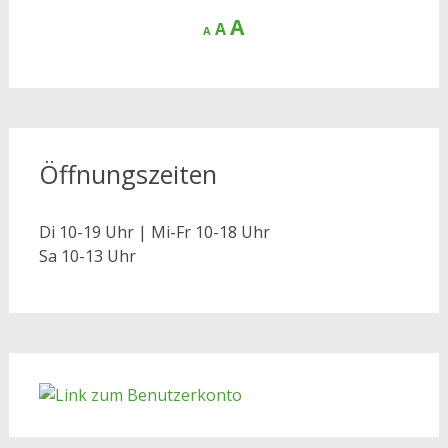
Decrease
Reset
Increase
A
A
A
font
font
size.
font
size.
size.
Öffnungszeiten
Di 10-19 Uhr | Mi-Fr 10-18 Uhr
Sa 10-13 Uhr