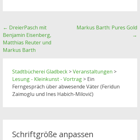
Post
←
DreierPasch mit
Markus Barth: Pures Gold
Benjamin Eisenberg,
→
navigation
Matthias Reuter und
Markus Barth
Stadtbücherei Gladbeck
>
Veranstaltungen
>
Lesung - Kleinkunst - Vortrag
>
Ein
Ferngespräch über abwesende Väter (Feridun
Zaimoglu und Ines Habich-Milović)
Schriftgröße anpassen