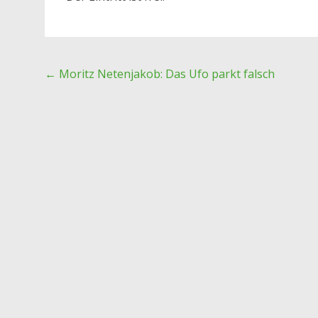
Post
←
Moritz Netenjakob: Das Ufo parkt falsch
navigation