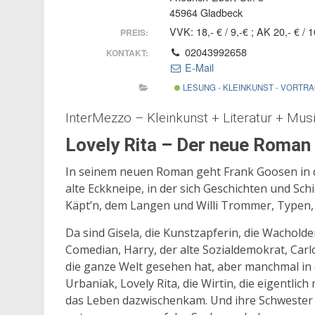
45964 Gladbeck
VVK: 18,- € / 9,-€ ; AK 20,- € / 1
PREIS:
02043992658
KONTAKT:
E-Mail
LESUNG - KLEINKUNST - VORTR
InterMezzo – Kleinkunst + Literatur + Mus
Lovely Rita – Der neue Roman
In seinem neuen Roman geht Frank Goosen in d
alte Eckkneipe, in der sich Geschichten und Sch
Käpt’n, dem Langen und Willi Trommer, Typen, d
Da sind Gisela, die Kunstzapferin, die Wachold
Comedian, Harry, der alte Sozialdemokrat, Carlo
die ganze Welt gesehen hat, aber manchmal in e
Urbaniak, Lovely Rita, die Wirtin, die eigentli
das Leben dazwischenkam. Und ihre Schwester C