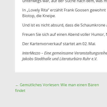
unterwegs war, auf der Suche nach dem, was ma
In „Lovely Rita“ erzählt Frank Goosen gewohn
Biotop, die Kneipe.
Und ist es nicht absurd, dass die Schaumkrone 
Freuen Sie sich auf einen Abend voller Humor,
Der Kartenvorverkauf startet am 02. Mai.
InterMezzo – Eine gemeinsame Veranstaltungsreihe
Jakobs-Stadthalle und Literaturbüro Ruhr e.V.
Post
←
Gemütliches Vorlesen: Wie man einen Bären
findet
navigation